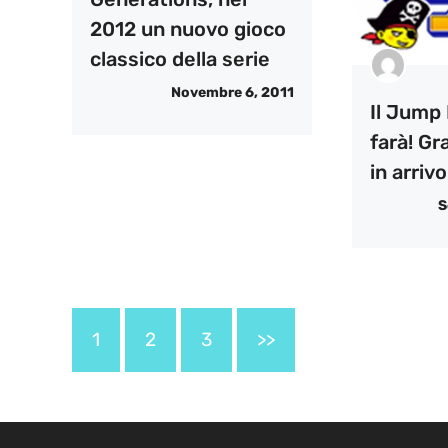
2012 un nuovo gioco
classico della serie
Novembre 6, 2011
Il Jump 
farà! Gr
in arrivo
S
1
2
3
>>