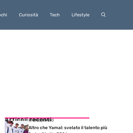
ochi
Curiosità
Tech
Lifestyle
Articoli recenti
PRIMO PIANO
Altro che Yamal: svelato il talento più