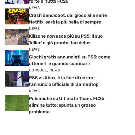
forte di tutto FC26
NEWS
Crash Bandicoot, dal gioco alla serie
Netflix: sarà la più bella di sempre
NEWS
Killzone non esce più su PS5: il suo
‘killer’ è già pronto, fan delusi
NEWS
Giochi gratis annunciati su PS5: come
ottenerli e quando scaricarli
CONSOLE
,
NEWS
PS5 vs Xbox, è la fine di un’era:
l’annuncio ufficiale di GameStop
NEWS
Polemiche su Ultimate Team, FC26
elimina tutto: spunta un grosso
problema