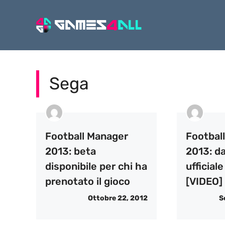
Vai
al
contenuto
Sega
Football Manager
Footbal
2013: beta
2013: da
disponibile per chi ha
ufficial
prenotato il gioco
[VIDEO]
Ottobre 22, 2012
S