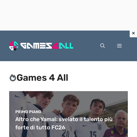
Vai
al
Menu
contenuto
Games 4 All
PRIMO PIANO
Altro che Yamal: svelato il talento più
forte di tutto FC26