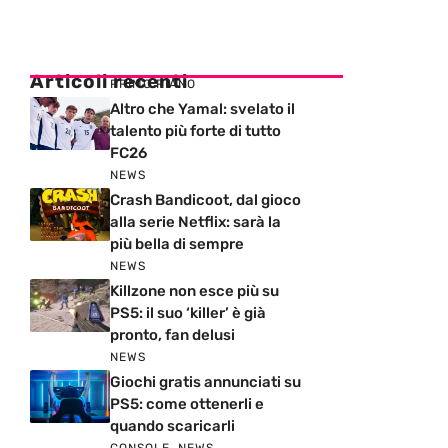
Articoli recenti
PRIMO PIANO
Altro che Yamal: svelato il
talento più forte di tutto
FC26
NEWS
Crash Bandicoot, dal gioco
alla serie Netflix: sarà la
più bella di sempre
NEWS
Killzone non esce più su
PS5: il suo ‘killer’ è già
pronto, fan delusi
NEWS
Giochi gratis annunciati su
PS5: come ottenerli e
quando scaricarli
CONSOLE
,
NEWS