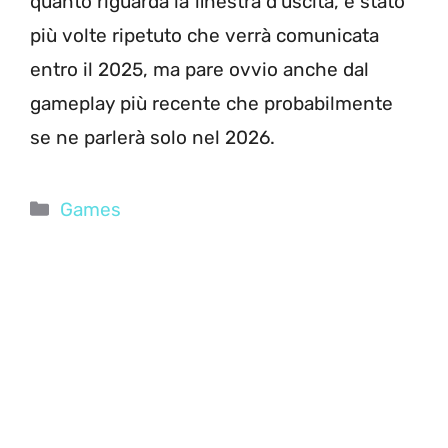
quanto riguarda la finestra d’uscita, è stato
più volte ripetuto che verrà comunicata
entro il 2025, ma pare ovvio anche dal
gameplay più recente che probabilmente
se ne parlerà solo nel 2026.
Categorie
Games