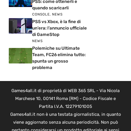
PS5: come ottenerli e
quando scaricarli
CONSOLE
,
NEWS
PS5 vs Xbox, è la fine di
un’era: l’annuncio ufficiale
di GameStop
NEWS
Polemiche su Ultimate
Team, FC26 elimina tutto:
spunta un grosso
problema
Games4all.it di proprietà di WEB 365 SRL - Via Nicola
Marchese 10, 00141 Roma (RM) - Codice Fiscale e
Partita I.V.A. 12279101005
Games4all.it non è una testata giornalistica, in quanto
viene aggiornato senza alcuna periodicità. Non può
pertanto considerarsi un prodotto editoriale ai sensi