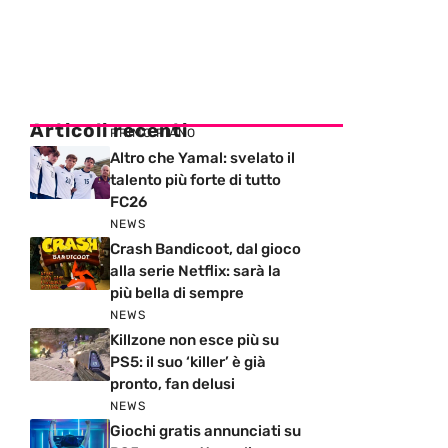
Articoli recenti
PRIMO PIANO
Altro che Yamal: svelato il
talento più forte di tutto
FC26
NEWS
Crash Bandicoot, dal gioco
alla serie Netflix: sarà la
più bella di sempre
NEWS
Killzone non esce più su
PS5: il suo ‘killer’ è già
pronto, fan delusi
NEWS
Giochi gratis annunciati su