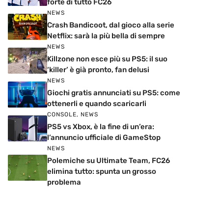
forte di tutto FC26
NEWS
Crash Bandicoot, dal gioco alla serie
Netflix: sarà la più bella di sempre
NEWS
Killzone non esce più su PS5: il suo
‘killer’ è già pronto, fan delusi
NEWS
Giochi gratis annunciati su PS5: come
ottenerli e quando scaricarli
CONSOLE
,
NEWS
PS5 vs Xbox, è la fine di un’era:
l’annuncio ufficiale di GameStop
NEWS
Polemiche su Ultimate Team, FC26
elimina tutto: spunta un grosso
problema