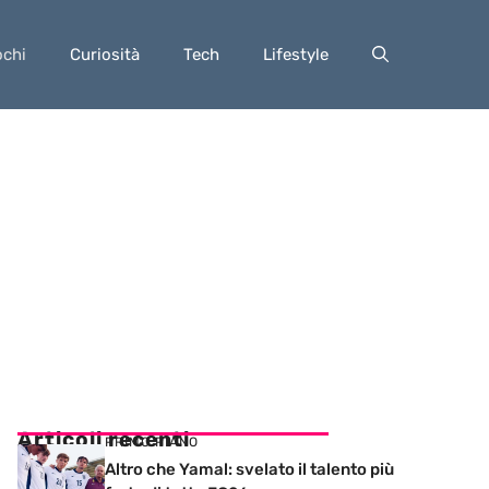
ochi
Curiosità
Tech
Lifestyle
Articoli recenti
PRIMO PIANO
Altro che Yamal: svelato il talento più