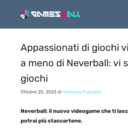
Vai
al
contenuto
Appassionati di giochi v
a meno di Neverball: vi 
giochi
Ottobre 25, 2023
di
Veronica Esposito
Neverball: il nuovo videogame che ti lasc
potrai più staccartene.