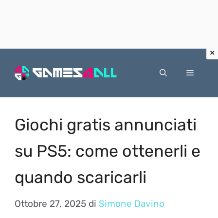
Vai
al
Menu
contenuto
Giochi gratis annunciati
su PS5: come ottenerli e
quando scaricarli
Ottobre 27, 2025
di
Simone Davino