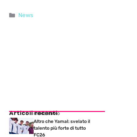
Categorie
News
Articoli recenti
PRIMO PIANO
Altro che Yamal: svelato il
talento più forte di tutto
FC26