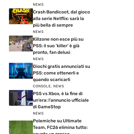
NEWS
Crash Bandicoot, dal gioco
alla serie Netflix: sarà la
più bella di sempre
NEWS
Killzone non esce più su
PS5: il suo ‘killer’ è già
pronto, fan delusi
NEWS
Giochi gratis annunciati su
PS5: come ottenerli e
quando scaricarli
CONSOLE
,
NEWS
PS5 vs Xbox, è la fine di
un’era: l’annuncio ufficiale
di GameStop
NEWS
Polemiche su Ultimate
Team, FC26 elimina tutto: