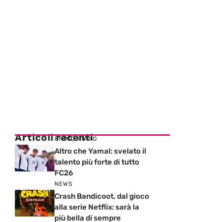
Articoli recenti
PRIMO PIANO
Altro che Yamal: svelato il
talento più forte di tutto
FC26
NEWS
Crash Bandicoot, dal gioco
alla serie Netflix: sarà la
più bella di sempre