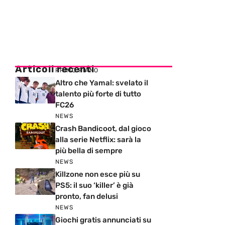
Articoli recenti
PRIMO PIANO
Altro che Yamal: svelato il
talento più forte di tutto
FC26
NEWS
Crash Bandicoot, dal gioco
alla serie Netflix: sarà la
più bella di sempre
NEWS
Killzone non esce più su
PS5: il suo ‘killer’ è già
pronto, fan delusi
NEWS
Giochi gratis annunciati su