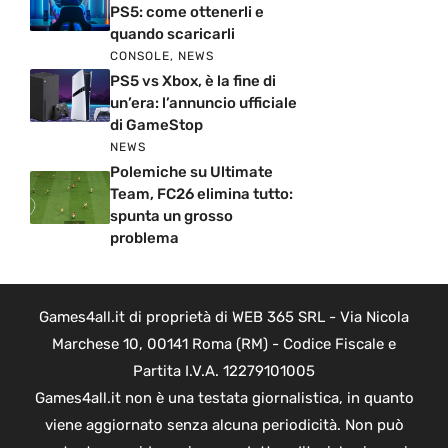
PS5: come ottenerli e
quando scaricarli
CONSOLE
,
NEWS
PS5 vs Xbox, è la fine di
un’era: l’annuncio ufficiale
di GameStop
NEWS
Polemiche su Ultimate
Team, FC26 elimina tutto:
spunta un grosso
problema
Games4all.it di proprietà di WEB 365 SRL - Via Nicola
Marchese 10, 00141 Roma (RM) - Codice Fiscale e
Partita I.V.A. 12279101005
Games4all.it non è una testata giornalistica, in quanto
viene aggiornato senza alcuna periodicità. Non può