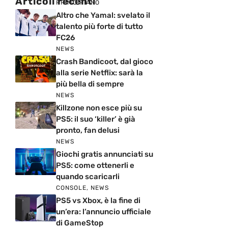
Articoli recenti
PRIMO PIANO
Altro che Yamal: svelato il
talento più forte di tutto
FC26
NEWS
Crash Bandicoot, dal gioco
alla serie Netflix: sarà la
più bella di sempre
NEWS
Killzone non esce più su
PS5: il suo ‘killer’ è già
pronto, fan delusi
NEWS
Giochi gratis annunciati su
PS5: come ottenerli e
quando scaricarli
CONSOLE
,
NEWS
PS5 vs Xbox, è la fine di
un’era: l’annuncio ufficiale
di GameStop