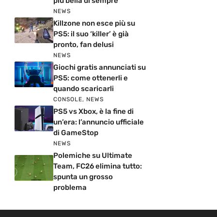
più bella di sempre
NEWS
Killzone non esce più su
PS5: il suo ‘killer’ è già
pronto, fan delusi
NEWS
Giochi gratis annunciati su
PS5: come ottenerli e
quando scaricarli
CONSOLE
,
NEWS
PS5 vs Xbox, è la fine di
un’era: l’annuncio ufficiale
di GameStop
NEWS
Polemiche su Ultimate
Team, FC26 elimina tutto:
spunta un grosso
problema