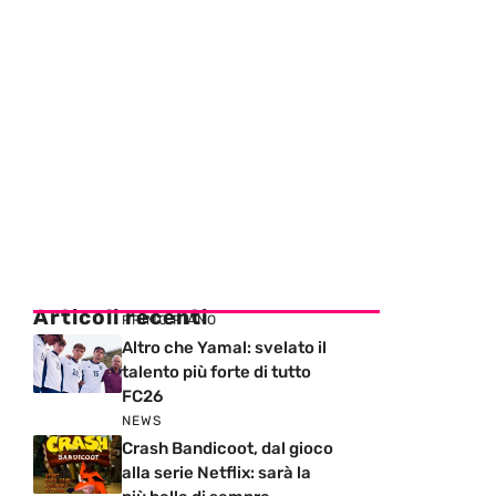
Articoli recenti
PRIMO PIANO
Altro che Yamal: svelato il
talento più forte di tutto
FC26
NEWS
Crash Bandicoot, dal gioco
alla serie Netflix: sarà la