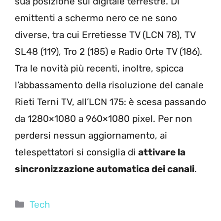
sua posizione sul digitale terrestre. Di
emittenti a schermo nero ce ne sono
diverse, tra cui Erretiesse TV (LCN 78), TV
SL48 (119), Tro 2 (185) e Radio Orte TV (186).
Tra le novità più recenti, inoltre, spicca
l’abbassamento della risoluzione del canale
Rieti Terni TV, all’LCN 175: è scesa passando
da 1280×1080 a 960×1080 pixel. Per non
perdersi nessun aggiornamento, ai
telespettatori si consiglia di
attivare la
sincronizzazione automatica dei canali
.
Categorie
Tech