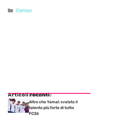
Categorie
Games
Articoli recenti
PRIMO PIANO
Altro che Yamal: svelato il
talento più forte di tutto
FC26