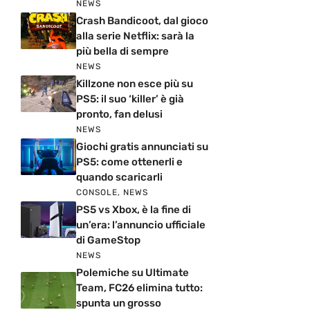
NEWS
Crash Bandicoot, dal gioco
alla serie Netflix: sarà la
più bella di sempre
NEWS
Killzone non esce più su
PS5: il suo ‘killer’ è già
pronto, fan delusi
NEWS
Giochi gratis annunciati su
PS5: come ottenerli e
quando scaricarli
CONSOLE
,
NEWS
PS5 vs Xbox, è la fine di
un’era: l’annuncio ufficiale
di GameStop
NEWS
Polemiche su Ultimate
Team, FC26 elimina tutto:
spunta un grosso