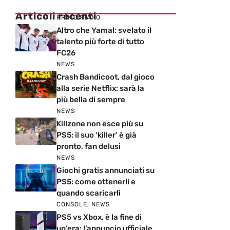
Articoli recenti
PRIMO PIANO
Altro che Yamal: svelato il
talento più forte di tutto
FC26
NEWS
Crash Bandicoot, dal gioco
alla serie Netflix: sarà la
più bella di sempre
NEWS
Killzone non esce più su
PS5: il suo ‘killer’ è già
pronto, fan delusi
NEWS
Giochi gratis annunciati su
PS5: come ottenerli e
quando scaricarli
CONSOLE
,
NEWS
PS5 vs Xbox, è la fine di
un’era: l’annuncio ufficiale