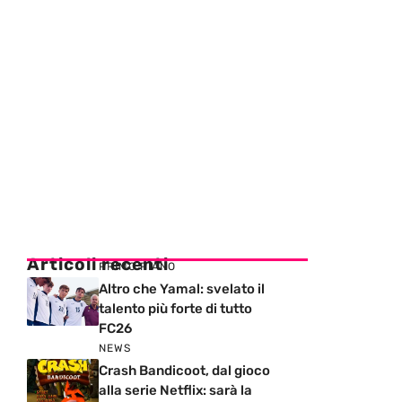
Articoli recenti
PRIMO PIANO
Altro che Yamal: svelato il
talento più forte di tutto
FC26
NEWS
Crash Bandicoot, dal gioco
alla serie Netflix: sarà la