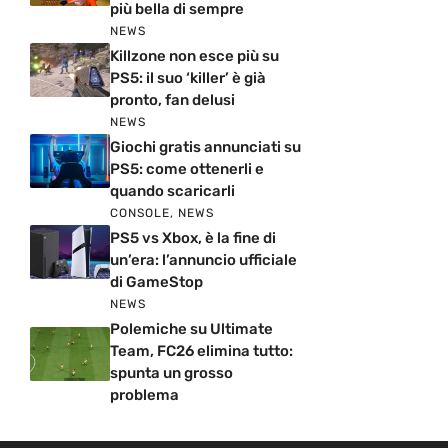
più bella di sempre
NEWS
Killzone non esce più su
PS5: il suo ‘killer’ è già
pronto, fan delusi
NEWS
Giochi gratis annunciati su
PS5: come ottenerli e
quando scaricarli
CONSOLE
,
NEWS
PS5 vs Xbox, è la fine di
un’era: l’annuncio ufficiale
di GameStop
NEWS
Polemiche su Ultimate
Team, FC26 elimina tutto:
spunta un grosso
problema