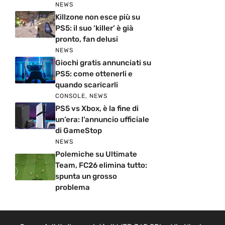
NEWS
Killzone non esce più su
PS5: il suo ‘killer’ è già
pronto, fan delusi
NEWS
Giochi gratis annunciati su
PS5: come ottenerli e
quando scaricarli
CONSOLE
,
NEWS
PS5 vs Xbox, è la fine di
un’era: l’annuncio ufficiale
di GameStop
NEWS
Polemiche su Ultimate
Team, FC26 elimina tutto:
spunta un grosso
problema