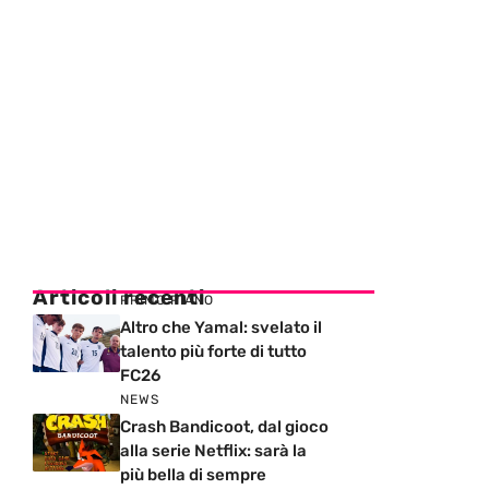
Articoli recenti
PRIMO PIANO
Altro che Yamal: svelato il
talento più forte di tutto
FC26
NEWS
Crash Bandicoot, dal gioco
alla serie Netflix: sarà la
più bella di sempre