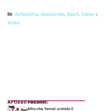
Categorie
Anteprime
,
Gestionale
,
Sport
,
Trailer e
Video
Articoli recenti
PRIMO PIANO
Altro che Yamal: svelato il