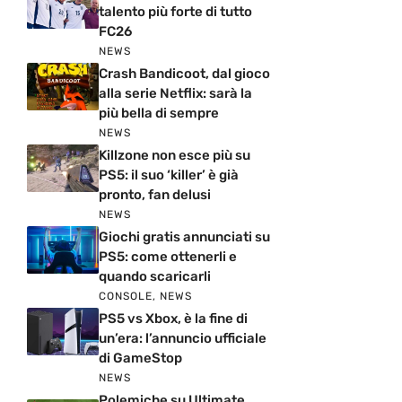
talento più forte di tutto
FC26
NEWS
Crash Bandicoot, dal gioco
alla serie Netflix: sarà la
più bella di sempre
NEWS
Killzone non esce più su
PS5: il suo ‘killer’ è già
pronto, fan delusi
NEWS
Giochi gratis annunciati su
PS5: come ottenerli e
quando scaricarli
CONSOLE
,
NEWS
PS5 vs Xbox, è la fine di
un’era: l’annuncio ufficiale
di GameStop
NEWS
Polemiche su Ultimate