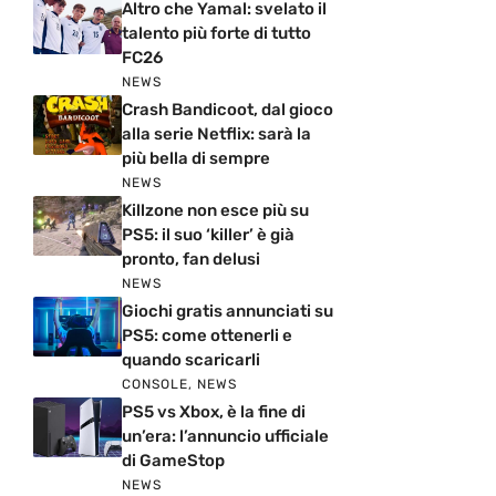
Altro che Yamal: svelato il
talento più forte di tutto
FC26
NEWS
Crash Bandicoot, dal gioco
alla serie Netflix: sarà la
più bella di sempre
NEWS
Killzone non esce più su
PS5: il suo ‘killer’ è già
pronto, fan delusi
NEWS
Giochi gratis annunciati su
PS5: come ottenerli e
quando scaricarli
CONSOLE
,
NEWS
PS5 vs Xbox, è la fine di
un’era: l’annuncio ufficiale
di GameStop
NEWS