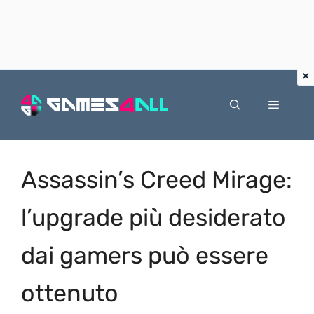
Vai
al
Menu
contenuto
Assassin’s Creed Mirage:
l’upgrade più desiderato
dai gamers può essere
ottenuto