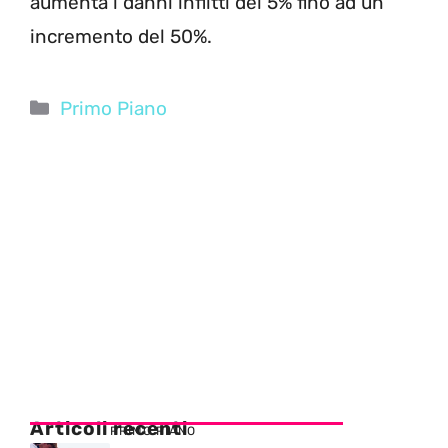
aumenta i danni inflitti del 5% fino ad un
incremento del 50%.
Categorie
Primo Piano
Articoli recenti
PRIMO PIANO