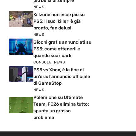
più bella di sempre
NEWS
Killzone non esce più su
PS5: il suo ‘killer’ è già
pronto, fan delusi
NEWS
Giochi gratis annunciati su
PS5: come ottenerli e
quando scaricarli
CONSOLE
,
NEWS
PS5 vs Xbox, è la fine di
un’era: l’annuncio ufficiale
di GameStop
NEWS
Polemiche su Ultimate
Team, FC26 elimina tutto:
spunta un grosso
problema