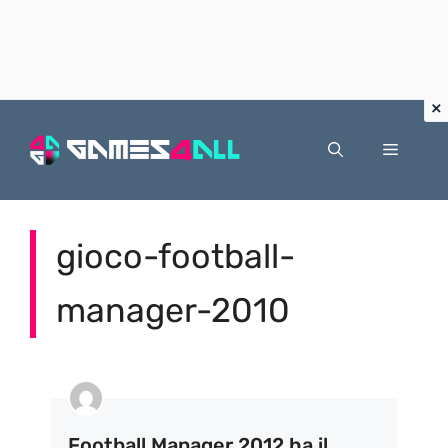
Vai
al
Menu
contenuto
gioco-football-
manager-2010
Football Manager 2012 ha il