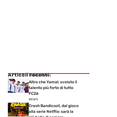
Articoli recenti
PRIMO PIANO
Altro che Yamal: svelato il
talento più forte di tutto
FC26
NEWS
Crash Bandicoot, dal gioco
alla serie Netflix: sarà la