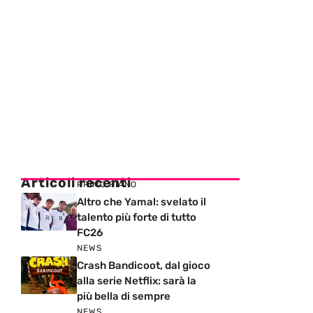
Articoli recenti
PRIMO PIANO
Altro che Yamal: svelato il
talento più forte di tutto
FC26
NEWS
Crash Bandicoot, dal gioco
alla serie Netflix: sarà la
più bella di sempre
NEWS