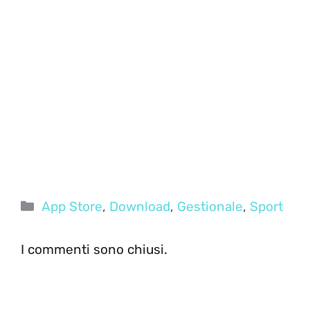
Categorie
App Store
,
Download
,
Gestionale
,
Sport
I commenti sono chiusi.