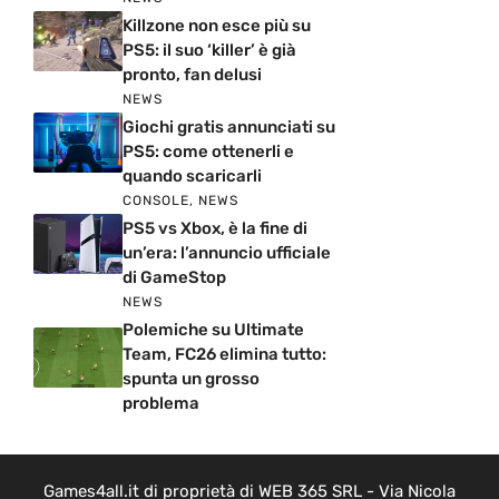
Killzone non esce più su
PS5: il suo ‘killer’ è già
pronto, fan delusi
NEWS
Giochi gratis annunciati su
PS5: come ottenerli e
quando scaricarli
CONSOLE
,
NEWS
PS5 vs Xbox, è la fine di
un’era: l’annuncio ufficiale
di GameStop
NEWS
Polemiche su Ultimate
Team, FC26 elimina tutto:
spunta un grosso
problema
Games4all.it di proprietà di WEB 365 SRL - Via Nicola