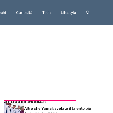
ochi
Curiosità
Tech
Lifestyle
Articoli recenti
PRIMO PIANO
Altro che Yamal: svelato il talento più