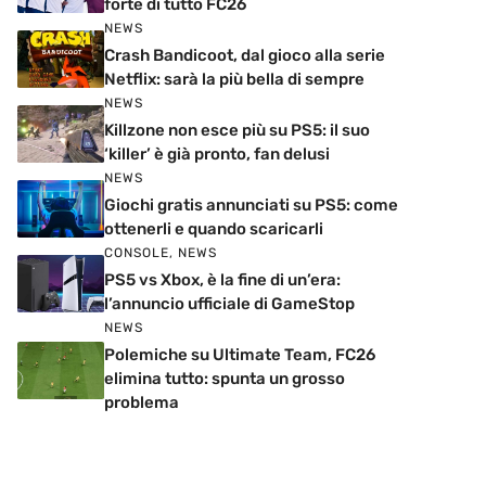
forte di tutto FC26
NEWS
Crash Bandicoot, dal gioco alla serie
Netflix: sarà la più bella di sempre
NEWS
Killzone non esce più su PS5: il suo
‘killer’ è già pronto, fan delusi
NEWS
Giochi gratis annunciati su PS5: come
ottenerli e quando scaricarli
CONSOLE
,
NEWS
PS5 vs Xbox, è la fine di un’era:
l’annuncio ufficiale di GameStop
NEWS
Polemiche su Ultimate Team, FC26
elimina tutto: spunta un grosso
problema