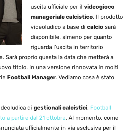
uscita ufficiale per il
videogioco
manageriale calcistico
. Il prodotto
videoludico a base di
calcio
sarà
disponibile, almeno per quanto
riguarda l’uscita in territorio
re. Sarà proprio questa la data che metterà a
uovo titolo, in una versione rinnovata in molti
rie
Football Manager
. Vediamo cosa è stato
ideoludica di
gestionali calcistici
,
Football
o a partire dal 21 ottobre
. Al momento, come
nunciata ufficialmente in via esclusiva per il