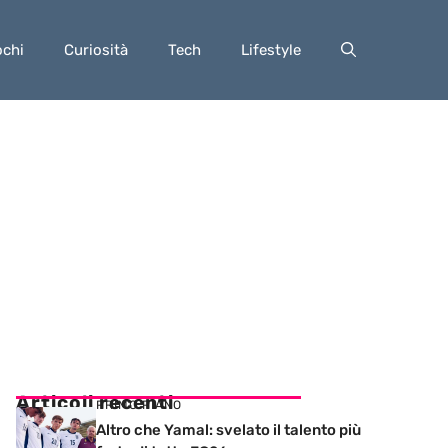
ochi
Curiosità
Tech
Lifestyle
Articoli recenti
PRIMO PIANO
Altro che Yamal: svelato il talento più