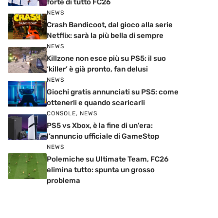
forte di tutto FC26
NEWS
Crash Bandicoot, dal gioco alla serie
Netflix: sarà la più bella di sempre
NEWS
Killzone non esce più su PS5: il suo
‘killer’ è già pronto, fan delusi
NEWS
Giochi gratis annunciati su PS5: come
ottenerli e quando scaricarli
CONSOLE
,
NEWS
PS5 vs Xbox, è la fine di un’era:
l’annuncio ufficiale di GameStop
NEWS
Polemiche su Ultimate Team, FC26
elimina tutto: spunta un grosso
problema