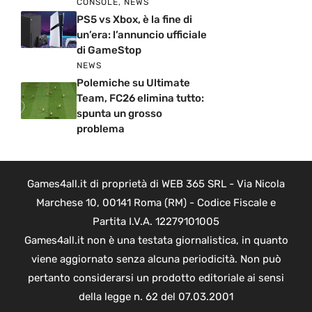
CONSOLE
,
NEWS
PS5 vs Xbox, è la fine di
un’era: l’annuncio ufficiale
di GameStop
NEWS
Polemiche su Ultimate
Team, FC26 elimina tutto:
spunta un grosso
problema
Games4all.it di proprietà di WEB 365 SRL - Via Nicola
Marchese 10, 00141 Roma (RM) - Codice Fiscale e
Partita I.V.A. 12279101005
Games4all.it non è una testata giornalistica, in quanto
viene aggiornato senza alcuna periodicità. Non può
pertanto considerarsi un prodotto editoriale ai sensi
della legge n. 62 del 07.03.2001