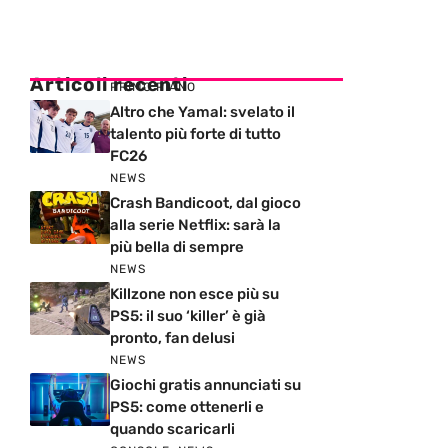
Articoli recenti
PRIMO PIANO
Altro che Yamal: svelato il
talento più forte di tutto
FC26
NEWS
Crash Bandicoot, dal gioco
alla serie Netflix: sarà la
più bella di sempre
NEWS
Killzone non esce più su
PS5: il suo ‘killer’ è già
pronto, fan delusi
NEWS
Giochi gratis annunciati su
PS5: come ottenerli e
quando scaricarli