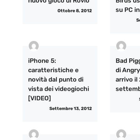
nuovo gioco di Rovio
Birds u
su PC i
Ottobre 8, 2012
S
iPhone 5:
Bad Pigg
caratteristiche e
di Angry
novità dal punto di
arrivo il
vista dei videogiochi
settemb
[VIDEO]
Settembre 13, 2012