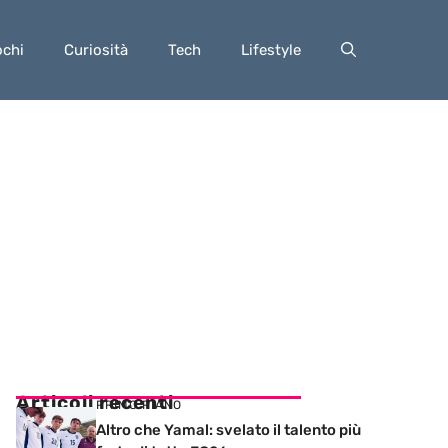
ochi
Curiosità
Tech
Lifestyle
Articoli recenti
PRIMO PIANO
Altro che Yamal: svelato il talento più