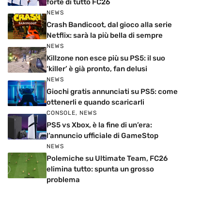
forte di tutto FC26
NEWS
Crash Bandicoot, dal gioco alla serie
Netflix: sarà la più bella di sempre
NEWS
Killzone non esce più su PS5: il suo
‘killer’ è già pronto, fan delusi
NEWS
Giochi gratis annunciati su PS5: come
ottenerli e quando scaricarli
CONSOLE
,
NEWS
PS5 vs Xbox, è la fine di un’era:
l’annuncio ufficiale di GameStop
NEWS
Polemiche su Ultimate Team, FC26
elimina tutto: spunta un grosso
problema