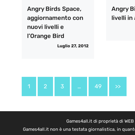
Angry Birds Space,
Angry Bi
aggiornamento con
livelli i
nuovi livelli e
l’Orange Bird
Luglio 27, 2012
1
2
3
…
49
>>
Games4all.it di proprietà di WEB
Games4all.it non è una testata giornalistica, in quan