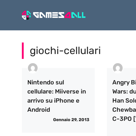
Vai
al
contenuto
giochi-cellulari
Nintendo sul
Angry B
cellulare: Miiverse in
Wars: du
arrivo su iPhone e
Han Sol
Android
Chewbac
C-3PO [
Gennaio 29, 2013