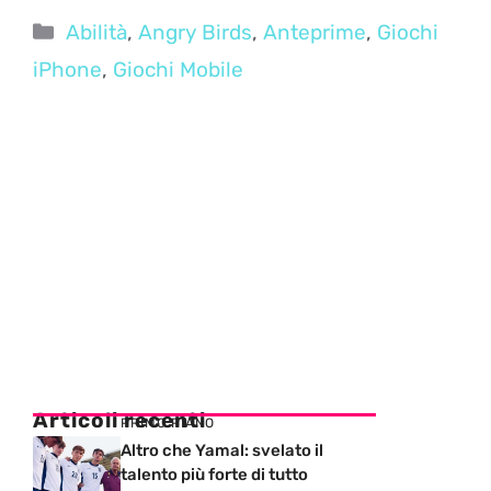
Categorie
Abilità
,
Angry Birds
,
Anteprime
,
Giochi
iPhone
,
Giochi Mobile
Articoli recenti
PRIMO PIANO
Altro che Yamal: svelato il
talento più forte di tutto