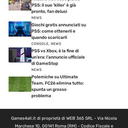
PS5: il suo ‘killer’ è già
pronto, fan delusi
NEWS
Giochi gratis annunciati su
PS5: come ottenerli e
quando scaricarli
CONSOLE
,
NEWS
PS5 vs Xbox, è la fine di
un’era: l’annuncio ufficiale
di GameStop
NEWS
Polemiche su Ultimate
Team, FC26 elimina tutto:
spunta un grosso
problema
Games4all.it di proprietà di WEB 365 SRL - Via Nicola
Marchese 10, 00141 Roma (RM) - Codice Fiscale e