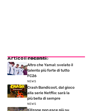
Articoli recenti
PRIMO PIANO
Altro che Yamal: svelato il
talento più forte di tutto
FC26
NEWS
Crash Bandicoot, dal gioco
alla serie Netflix: sarà la
più bella di sempre
NEWS
Killzone non esce più su