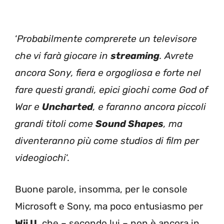
‘
Probabilmente comprerete un televisore
che vi farà giocare in
streaming
. Avrete
ancora Sony, fiera e orgogliosa e forte nel
fare questi grandi, epici giochi come God of
War e
Uncharted
, e faranno ancora piccoli
grandi titoli come
Sound Shapes
, ma
diventeranno più come studios di film per
videogiochi
‘.
Buone parole, insomma, per le console
Microsoft e Sony, ma poco entusiasmo per
Wii U
, che – secondo lui – non è ancora in