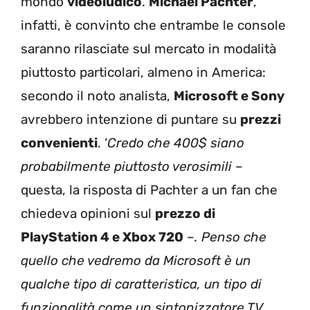
mondo
videoludico
.
Michael Pachter
,
infatti, è convinto che entrambe le console
saranno rilasciate sul mercato in modalità
piuttosto particolari, almeno in America:
secondo il noto analista,
Microsoft e Sony
avrebbero intenzione di puntare su
prezzi
convenienti
. ‘
Credo che 400$ siano
probabilmente piuttosto verosimili
–
questa, la risposta di Pachter a un fan che
chiedeva opinioni sul
prezzo di
PlayStation 4 e Xbox 720
–
. Penso che
quello che vedremo da Microsoft è un
qualche tipo di caratteristica, un tipo di
funzionalità come un sintonizzatore TV