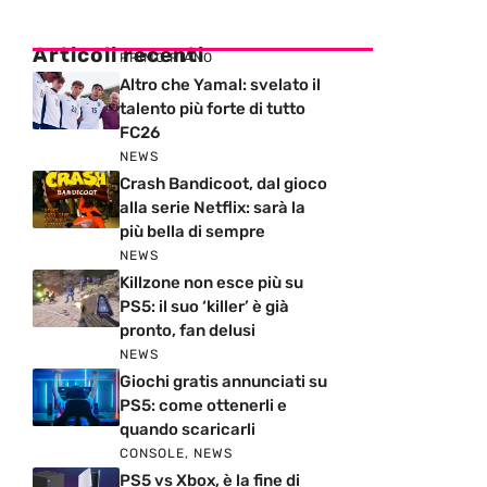
Articoli recenti
PRIMO PIANO
Altro che Yamal: svelato il
talento più forte di tutto
FC26
NEWS
Crash Bandicoot, dal gioco
alla serie Netflix: sarà la
più bella di sempre
NEWS
Killzone non esce più su
PS5: il suo ‘killer’ è già
pronto, fan delusi
NEWS
Giochi gratis annunciati su
PS5: come ottenerli e
quando scaricarli
CONSOLE
,
NEWS
PS5 vs Xbox, è la fine di