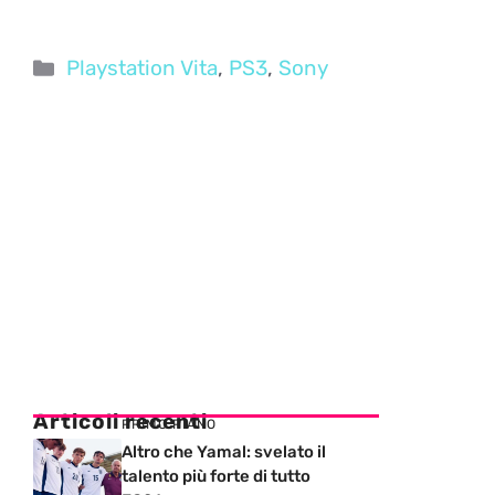
Categorie
Playstation Vita
,
PS3
,
Sony
Articoli recenti
PRIMO PIANO
Altro che Yamal: svelato il
talento più forte di tutto