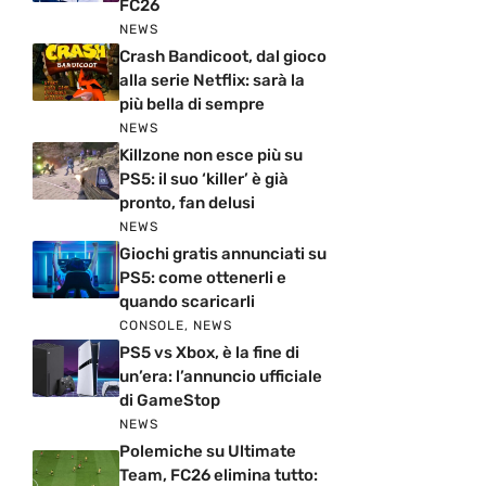
FC26
NEWS
Crash Bandicoot, dal gioco
alla serie Netflix: sarà la
più bella di sempre
NEWS
Killzone non esce più su
PS5: il suo ‘killer’ è già
pronto, fan delusi
NEWS
Giochi gratis annunciati su
PS5: come ottenerli e
quando scaricarli
CONSOLE
,
NEWS
PS5 vs Xbox, è la fine di
un’era: l’annuncio ufficiale
di GameStop
NEWS
Polemiche su Ultimate
Team, FC26 elimina tutto: