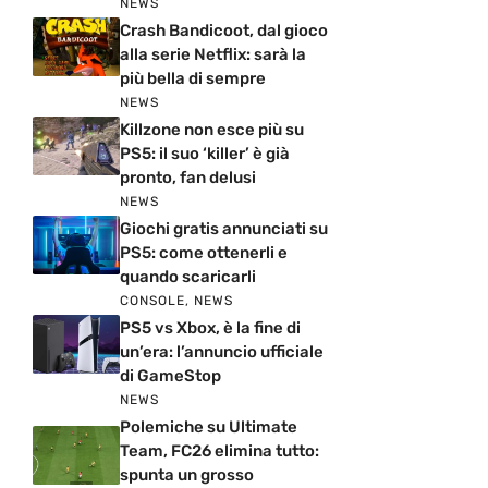
NEWS
Crash Bandicoot, dal gioco
alla serie Netflix: sarà la
più bella di sempre
NEWS
Killzone non esce più su
PS5: il suo ‘killer’ è già
pronto, fan delusi
NEWS
Giochi gratis annunciati su
PS5: come ottenerli e
quando scaricarli
CONSOLE
,
NEWS
PS5 vs Xbox, è la fine di
un’era: l’annuncio ufficiale
di GameStop
NEWS
Polemiche su Ultimate
Team, FC26 elimina tutto:
spunta un grosso