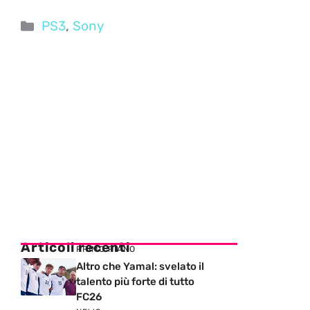
Categorie
PS3
,
Sony
Articoli recenti
PRIMO PIANO
Altro che Yamal: svelato il
talento più forte di tutto
FC26