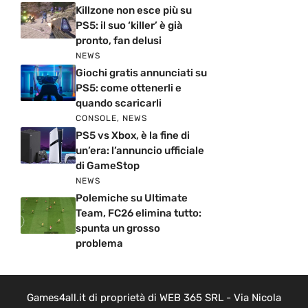
Killzone non esce più su
PS5: il suo ‘killer’ è già
pronto, fan delusi
NEWS
Giochi gratis annunciati su
PS5: come ottenerli e
quando scaricarli
CONSOLE
,
NEWS
PS5 vs Xbox, è la fine di
un’era: l’annuncio ufficiale
di GameStop
NEWS
Polemiche su Ultimate
Team, FC26 elimina tutto:
spunta un grosso
problema
Games4all.it di proprietà di WEB 365 SRL - Via Nicola