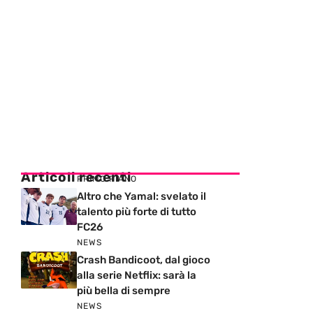
Articoli recenti
PRIMO PIANO
Altro che Yamal: svelato il
talento più forte di tutto
FC26
NEWS
Crash Bandicoot, dal gioco
alla serie Netflix: sarà la
più bella di sempre
NEWS