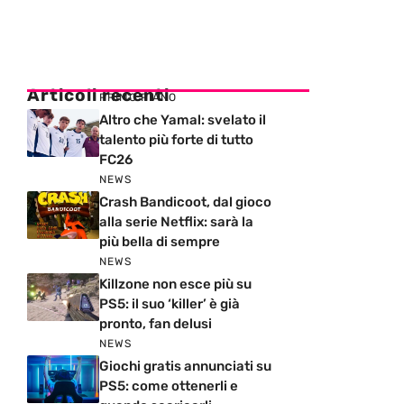
Articoli recenti
PRIMO PIANO
Altro che Yamal: svelato il
talento più forte di tutto
FC26
NEWS
Crash Bandicoot, dal gioco
alla serie Netflix: sarà la
più bella di sempre
NEWS
Killzone non esce più su
PS5: il suo ‘killer’ è già
pronto, fan delusi
NEWS
Giochi gratis annunciati su
PS5: come ottenerli e