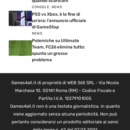
quando scaricarli
CONSOLE
,
NEWS
PS5 vs Xbox, è la fine di
un’era: l’annuncio ufficiale
di GameStop
NEWS
Polemiche su Ultimate
Team, FC26 elimina tutto:
spunta un grosso
problema
Games4all.it di proprietà di WEB 365 SRL - Via Nicola
Marchese 10, 00141 Roma (RM) - Codice Fiscale e
Partita I.V.A. 12279101005
Games4all.it non è una testata giornalistica, in quanto
viene aggiornato senza alcuna periodicità. Non può
pertanto considerarsi un prodotto editoriale ai sensi
della legge n. 62 del 07.03.2001