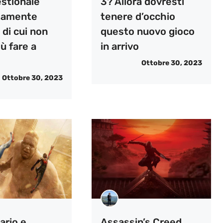
estionale
3? Allora dovresti
tamente
tenere d’occhio
 di cui non
questo nuovo gioco
iù fare a
in arrivo
Ottobre 30, 2023
Ottobre 30, 2023
ario e
Assassin’s Creed