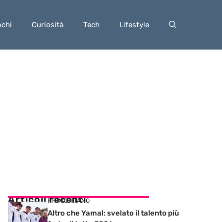
ochi
Curiosità
Tech
Lifestyle
Articoli recenti
PRIMO PIANO
Altro che Yamal: svelato il talento più