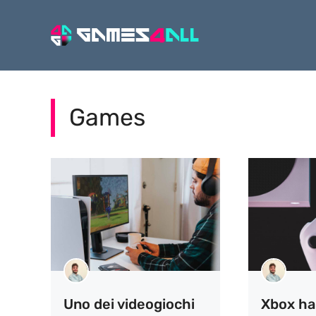
Vai
al
contenuto
Games
Uno dei videogiochi
Xbox ha