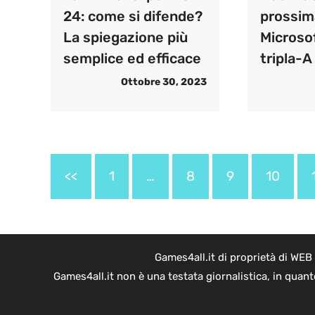
24: come si difende?
prossim
La spiegazione più
Microsof
semplice ed efficace
tripla-A 
Ottobre 30, 2023
<<
1
…
8
9
10
Games4all.it di proprietà di WEB
Games4all.it non è una testata giornalistica, in quan