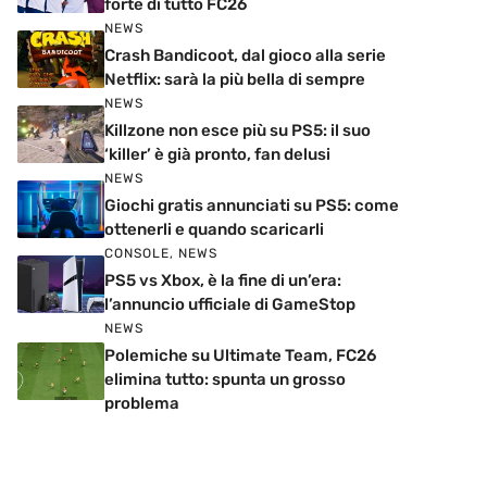
forte di tutto FC26
NEWS
Crash Bandicoot, dal gioco alla serie
Netflix: sarà la più bella di sempre
NEWS
Killzone non esce più su PS5: il suo
‘killer’ è già pronto, fan delusi
NEWS
Giochi gratis annunciati su PS5: come
ottenerli e quando scaricarli
CONSOLE
,
NEWS
PS5 vs Xbox, è la fine di un’era:
l’annuncio ufficiale di GameStop
NEWS
Polemiche su Ultimate Team, FC26
elimina tutto: spunta un grosso
problema