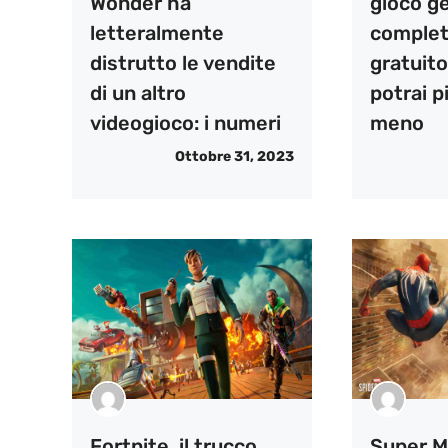
Wonder ha
gioco g
letteralmente
comple
distrutto le vendite
gratuito
di un altro
potrai p
videogioco: i numeri
meno
Ottobre 31, 2023
Fortnite, il trucco
Super M