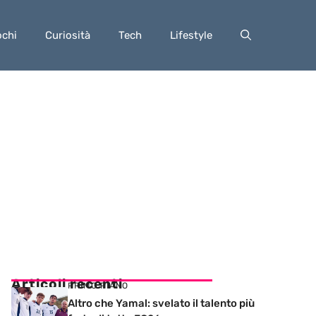
ochi
Curiosità
Tech
Lifestyle
Articoli recenti
PRIMO PIANO
Altro che Yamal: svelato il talento più