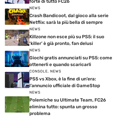
forte di tutto FC26
NEWS
Crash Bandicoot, dal gioco alla serie
Netflix: sarà la più bella di sempre
NEWS
Killzone non esce più su PS5: il suo
‘killer’ è già pronto, fan delusi
NEWS
Giochi gratis annunciati su PS5: come
ottenerli e quando scaricarli
CONSOLE
,
NEWS
PS5 vs Xbox, è la fine di un’era:
l’annuncio ufficiale di GameStop
NEWS
Polemiche su Ultimate Team, FC26
elimina tutto: spunta un grosso
problema