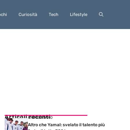
ochi
Curiosità
Tech
Lifestyle
Articoli recenti
PRIMO PIANO
Altro che Yamal: svelato il talento più