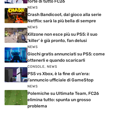
forte di tutto FC26
NEWS
Crash Bandicoot, dal gioco alla serie
Netflix: sarà la più bella di sempre
NEWS
Killzone non esce più su PS5: il suo
‘killer’ è già pronto, fan delusi
NEWS
Giochi gratis annunciati su PS5: come
ottenerli e quando scaricarli
CONSOLE
,
NEWS
PS5 vs Xbox, è la fine di un’era:
l’annuncio ufficiale di GameStop
NEWS
Polemiche su Ultimate Team, FC26
elimina tutto: spunta un grosso
problema