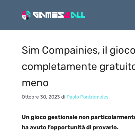
Vai
al
contenuto
Sim Compainies, il gioc
completamente gratuito 
meno
Ottobre 30, 2023
di
Paolo Pontremolesi
Un gioco gestionale non particolarmen
ha avuto l’opportunità di provarlo.