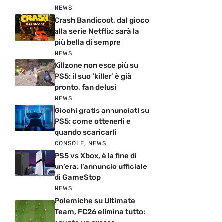
NEWS
Crash Bandicoot, dal gioco
alla serie Netflix: sarà la
più bella di sempre
NEWS
Killzone non esce più su
PS5: il suo ‘killer’ è già
pronto, fan delusi
NEWS
Giochi gratis annunciati su
PS5: come ottenerli e
quando scaricarli
CONSOLE
,
NEWS
PS5 vs Xbox, è la fine di
un’era: l’annuncio ufficiale
di GameStop
NEWS
Polemiche su Ultimate
Team, FC26 elimina tutto: