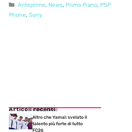
Categorie
Anteprime
,
News
,
Primo Piano
,
PSP
Phone
,
Sony
Articoli recenti
PRIMO PIANO
Altro che Yamal: svelato il
talento più forte di tutto
FC26