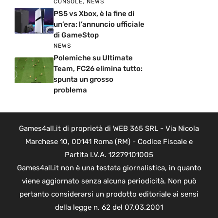
CONSOLE
,
NEWS
PS5 vs Xbox, è la fine di
un’era: l’annuncio ufficiale
di GameStop
NEWS
Polemiche su Ultimate
Team, FC26 elimina tutto:
spunta un grosso
problema
Games4all.it di proprietà di WEB 365 SRL - Via Nicola
Marchese 10, 00141 Roma (RM) - Codice Fiscale e
Partita I.V.A. 12279101005
Games4all.it non è una testata giornalistica, in quanto
viene aggiornato senza alcuna periodicità. Non può
pertanto considerarsi un prodotto editoriale ai sensi
della legge n. 62 del 07.03.2001