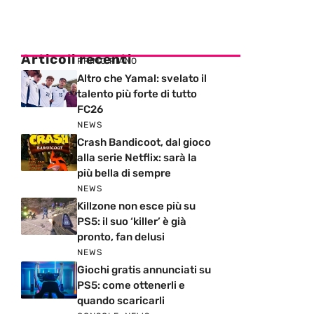
Articoli recenti
PRIMO PIANO
Altro che Yamal: svelato il
talento più forte di tutto
FC26
NEWS
Crash Bandicoot, dal gioco
alla serie Netflix: sarà la
più bella di sempre
NEWS
Killzone non esce più su
PS5: il suo ‘killer’ è già
pronto, fan delusi
NEWS
Giochi gratis annunciati su
PS5: come ottenerli e
quando scaricarli