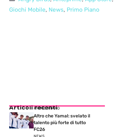
Giochi Mobile
,
News
,
Primo Piano
Articoli recenti
PRIMO PIANO
Altro che Yamal: svelato il
talento più forte di tutto
FC26
NEWS