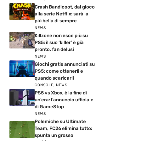
Crash Bandicoot, dal gioco
alla serie Netflix: sarà la
più bella di sempre
NEWS
Killzone non esce più su
PS5: il suo ‘killer’ è già
pronto, fan delusi
NEWS
Giochi gratis annunciati su
PS5: come ottenerli e
quando scaricarli
CONSOLE
,
NEWS
PS5 vs Xbox, è la fine di
un’era: l’annuncio ufficiale
di GameStop
NEWS
Polemiche su Ultimate
Team, FC26 elimina tutto:
spunta un grosso