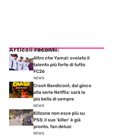
Articoli recenti
PRIMO PIANO
Altro che Yamal: svelato il
talento più forte di tutto
FC26
NEWS
Crash Bandicoot, dal gioco
alla serie Netflix: sarà la
più bella di sempre
NEWS
Killzone non esce più su
PS5: il suo ‘killer’ è già
pronto, fan delusi
NEWS