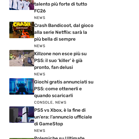
talento più forte di tutto
FC26
NEWS
Crash Bandicoot, dal gioco
alla serie Netflix: sarà la
più bella di sempre
NEWS
Killzone non esce più su
PS5: il suo ‘killer’ è già
pronto, fan delusi
NEWS
Giochi gratis annunciati su
PS5: come ottenerli e
quando scaricarli
CONSOLE
,
NEWS
PS5 vs Xbox, è la fine di
un’era: l’annuncio ufficiale
di GameStop
NEWS
Polemiche su Ultimate