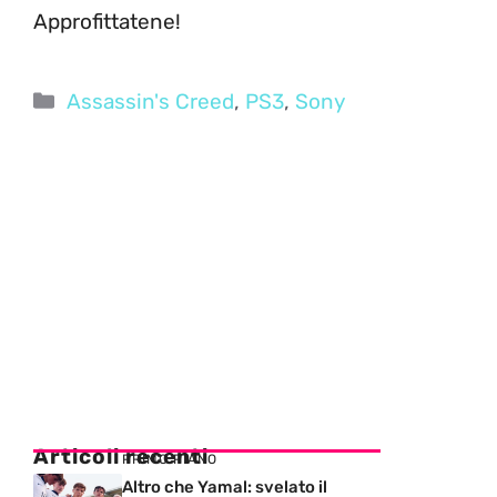
Approfittatene!
Categorie
Assassin's Creed
,
PS3
,
Sony
Articoli recenti
PRIMO PIANO
Altro che Yamal: svelato il