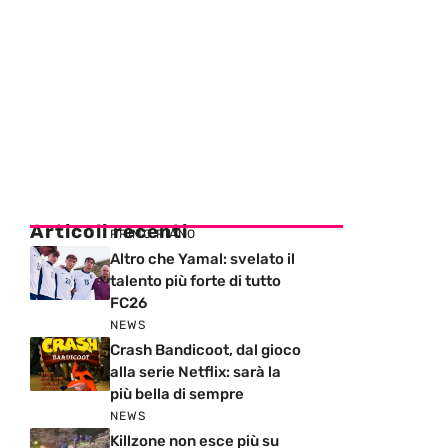
Articoli recenti
PRIMO PIANO
Altro che Yamal: svelato il
talento più forte di tutto
FC26
NEWS
Crash Bandicoot, dal gioco
alla serie Netflix: sarà la
più bella di sempre
NEWS
Killzone non esce più su