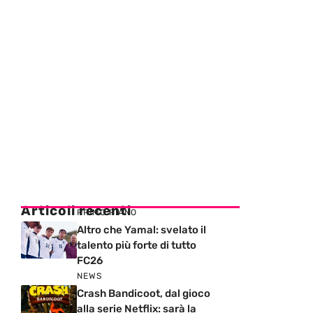
Articoli recenti
PRIMO PIANO
Altro che Yamal: svelato il
talento più forte di tutto
FC26
NEWS
Crash Bandicoot, dal gioco
alla serie Netflix: sarà la