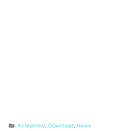
Categorie
Anteprime
,
Download
,
News