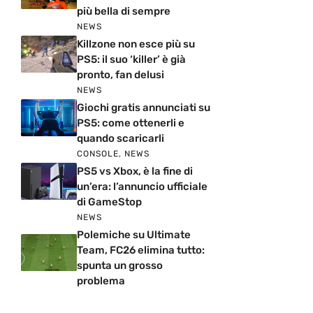
più bella di sempre
NEWS
Killzone non esce più su
PS5: il suo ‘killer’ è già
pronto, fan delusi
NEWS
Giochi gratis annunciati su
PS5: come ottenerli e
quando scaricarli
CONSOLE
,
NEWS
PS5 vs Xbox, è la fine di
un’era: l’annuncio ufficiale
di GameStop
NEWS
Polemiche su Ultimate
Team, FC26 elimina tutto:
spunta un grosso
problema