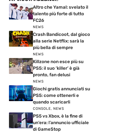
Altro che Yamal: svelato il
talento più forte di tutto
FC26
NEWS
Crash Bandicoot, dal gioco
alla serie Netflix: sarà la
più bella di sempre
NEWS
Killzone non esce più su
PS5: il suo ‘killer’ è già
pronto, fan delusi
NEWS
Giochi gratis annunciati su
PS5: come ottenerli e
quando scaricarli
CONSOLE
,
NEWS
PS5 vs Xbox, è la fine di
un’era: l’annuncio ufficiale
di GameStop