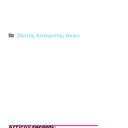
Categorie
Abilità
,
Anteprime
,
News
Articoli recenti
PRIMO PIANO