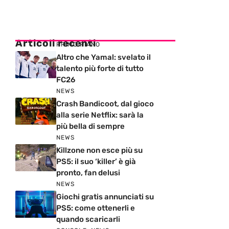
Articoli recenti
PRIMO PIANO
Altro che Yamal: svelato il
talento più forte di tutto
FC26
NEWS
Crash Bandicoot, dal gioco
alla serie Netflix: sarà la
più bella di sempre
NEWS
Killzone non esce più su
PS5: il suo ‘killer’ è già
pronto, fan delusi
NEWS
Giochi gratis annunciati su
PS5: come ottenerli e
quando scaricarli