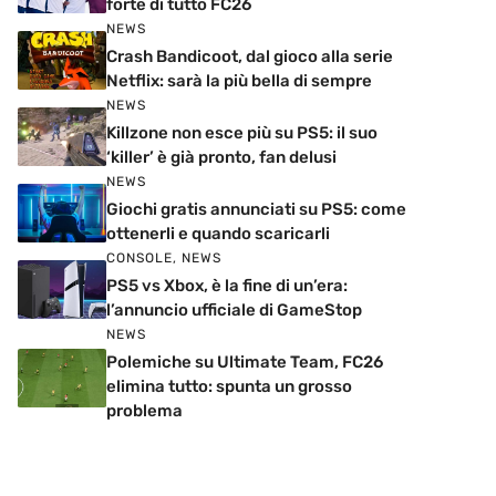
forte di tutto FC26
NEWS
Crash Bandicoot, dal gioco alla serie
Netflix: sarà la più bella di sempre
NEWS
Killzone non esce più su PS5: il suo
‘killer’ è già pronto, fan delusi
NEWS
Giochi gratis annunciati su PS5: come
ottenerli e quando scaricarli
CONSOLE
,
NEWS
PS5 vs Xbox, è la fine di un’era:
l’annuncio ufficiale di GameStop
NEWS
Polemiche su Ultimate Team, FC26
elimina tutto: spunta un grosso
problema