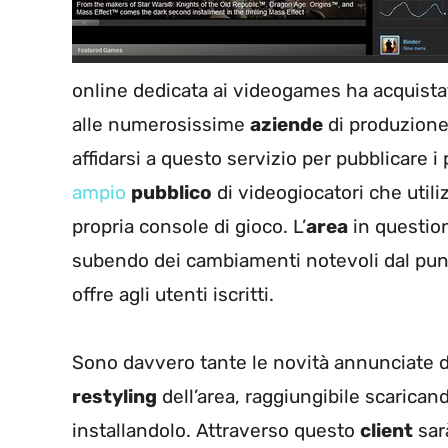
online dedicata ai videogames ha acquistat
alle numerosissime
aziende
di produzione
affidarsi a questo servizio per pubblicare i
ampio
pubblico
di videogiocatori che util
propria console di gioco. L’
area
in question
subendo dei cambiamenti notevoli dal punto
offre agli utenti iscritti.
Sono davvero tante le novità annunciate da
restyling
dell’area, raggiungibile scaricand
installandolo. Attraverso questo
client
sar