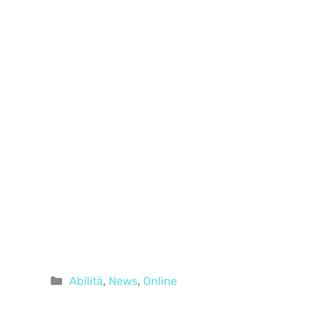
Categorie
Abilità
,
News
,
Online