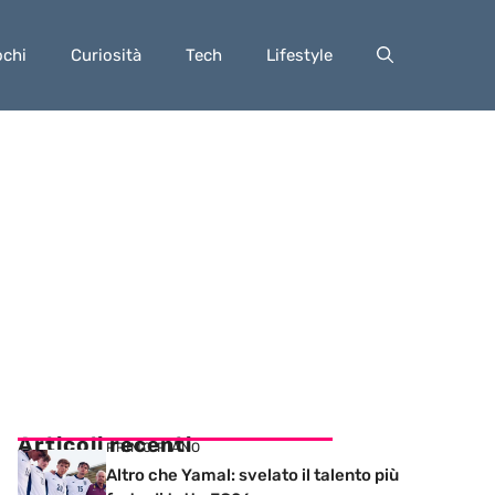
ochi
Curiosità
Tech
Lifestyle
Articoli recenti
PRIMO PIANO
Altro che Yamal: svelato il talento più