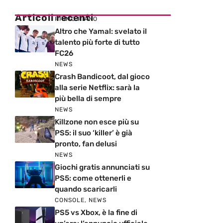
Articoli recenti
PRIMO PIANO
Altro che Yamal: svelato il
talento più forte di tutto
FC26
NEWS
Crash Bandicoot, dal gioco
alla serie Netflix: sarà la
più bella di sempre
NEWS
Killzone non esce più su
PS5: il suo ‘killer’ è già
pronto, fan delusi
NEWS
Giochi gratis annunciati su
PS5: come ottenerli e
quando scaricarli
CONSOLE
,
NEWS
PS5 vs Xbox, è la fine di