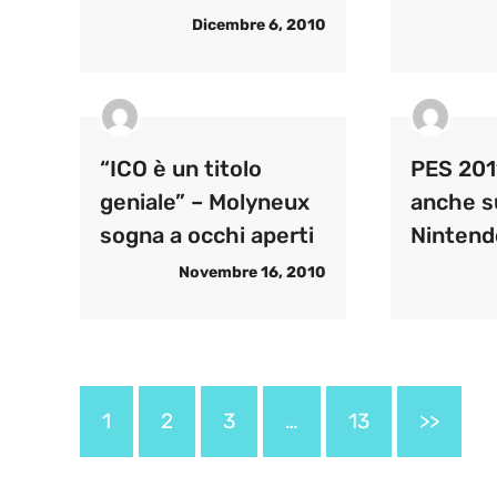
Dicembre 6, 2010
“ICO è un titolo
PES 2011
geniale” – Molyneux
anche s
sogna a occhi aperti
Nintend
Novembre 16, 2010
1
2
3
…
13
>>