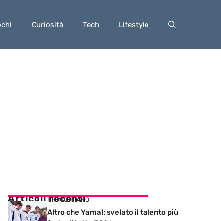
ochi
Curiosità
Tech
Lifestyle
Articoli recenti
PRIMO PIANO
Altro che Yamal: svelato il talento più