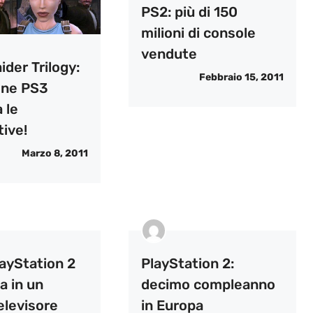
PS2: più di 150
milioni di console
vendute
der Trilogy:
Febbraio 15, 2011
ione PS3
 le
ive!
Marzo 8, 2011
layStation 2
PlayStation 2:
a in un
decimo compleanno
elevisore
in Europa