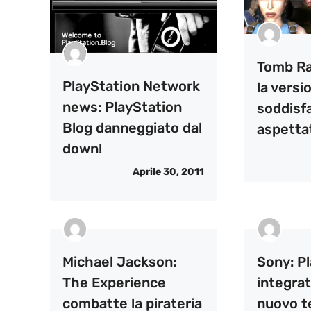
Tomb Rai
PlayStation Network
la vers
news: PlayStation
soddisfa
Blog danneggiato dal
aspettat
down!
Aprile 30, 2011
Michael Jackson:
Sony: P
The Experience
integrat
combatte la pirateria
nuovo t