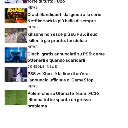
forte di tutto FC26
NEWS
Crash Bandicoot, dal gioco alla serie
Netflix: sarà la più bella di sempre
NEWS
Killzone non esce più su PS5: il suo
‘killer’ è già pronto, fan delusi
NEWS
Giochi gratis annunciati su PS5: come
ottenerli e quando scaricarli
CONSOLE
,
NEWS
PS5 vs Xbox, è la fine di un’era:
l’annuncio ufficiale di GameStop
NEWS
Polemiche su Ultimate Team, FC26
elimina tutto: spunta un grosso
problema