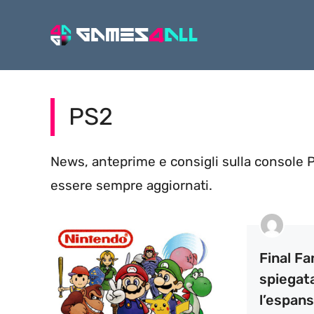
Vai
al
contenuto
PS2
News, anteprime e consigli sulla console P
essere sempre aggiornati.
Final Fa
spiegat
l’espans