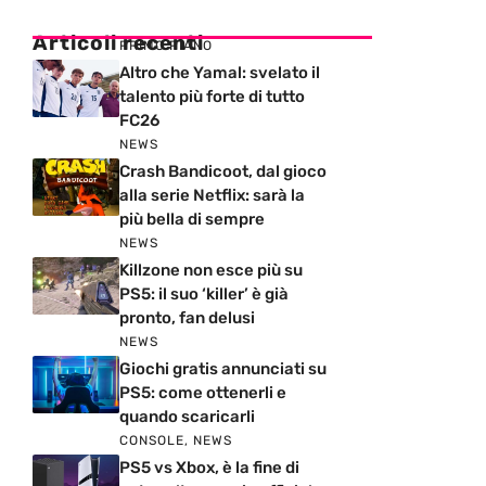
Articoli recenti
PRIMO PIANO
Altro che Yamal: svelato il
talento più forte di tutto
FC26
NEWS
Crash Bandicoot, dal gioco
alla serie Netflix: sarà la
più bella di sempre
NEWS
Killzone non esce più su
PS5: il suo ‘killer’ è già
pronto, fan delusi
NEWS
Giochi gratis annunciati su
PS5: come ottenerli e
quando scaricarli
CONSOLE
,
NEWS
PS5 vs Xbox, è la fine di