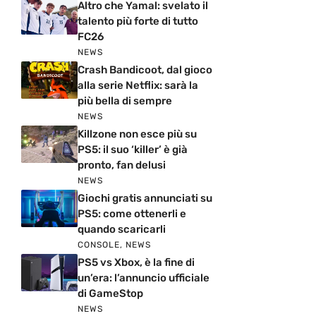
Altro che Yamal: svelato il
talento più forte di tutto
FC26
NEWS
Crash Bandicoot, dal gioco
alla serie Netflix: sarà la
più bella di sempre
NEWS
Killzone non esce più su
PS5: il suo ‘killer’ è già
pronto, fan delusi
NEWS
Giochi gratis annunciati su
PS5: come ottenerli e
quando scaricarli
CONSOLE
,
NEWS
PS5 vs Xbox, è la fine di
un’era: l’annuncio ufficiale
di GameStop
NEWS