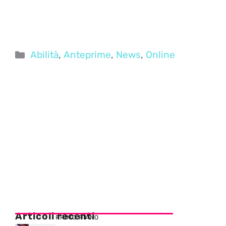
Categorie
Abilità
,
Anteprime
,
News
,
Online
Articoli recenti
PRIMO PIANO