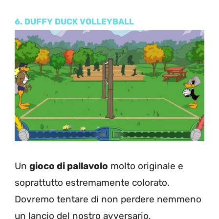
6. DUFFY DUCK VOLLEYBALL
Un
gioco di pallavolo
molto originale e
soprattutto estremamente colorato.
Dovremo tentare di non perdere nemmeno
un lancio del nostro avversario,