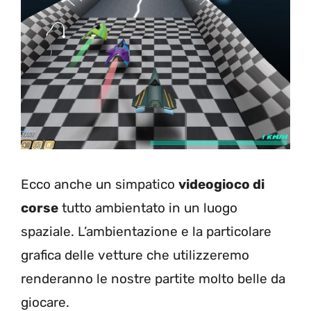
Ecco anche un simpatico
videogioco di
corse
tutto ambientato in un luogo
spaziale. L’ambientazione e la particolare
grafica delle vetture che utilizzeremo
renderanno le nostre partite molto belle da
giocare.