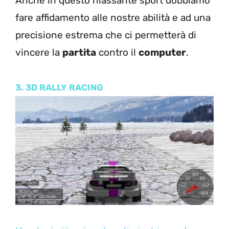
Anche in questo rilassante sport dobbiamo
fare affidamento alle nostre abilità e ad una
precisione estrema che ci permetterà di
vincere la
partita
contro il
computer
.
3. 3D RALLY RACING