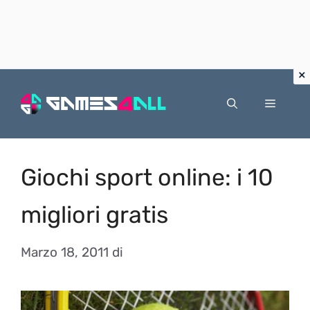
Vai
al
Menu
contenuto
Giochi sport online: i 10
migliori gratis
Marzo 18, 2011
di