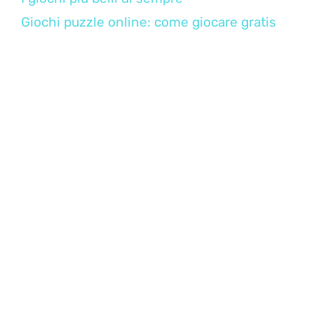
Giochi puzzle online: come giocare gratis