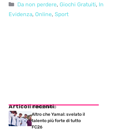
Categorie
Da non perdere
,
Giochi Gratuiti
,
In
Evidenza
,
Online
,
Sport
Articoli recenti
PRIMO PIANO
Altro che Yamal: svelato il
talento più forte di tutto
FC26