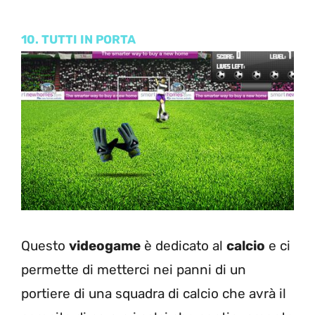
10. TUTTI IN PORTA
Questo
videogame
è dedicato al
calcio
e ci
permette di metterci nei panni di un
portiere di una squadra di calcio che avrà il