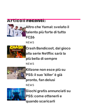
Articoli recenti
PRIMO PIANO
Altro che Yamal: svelato il
talento più forte di tutto
FC26
NEWS
Crash Bandicoot, dal gioco
alla serie Netflix: sarà la
più bella di sempre
NEWS
Killzone non esce più su
PS5: il suo ‘killer’ è già
pronto, fan delusi
NEWS
Giochi gratis annunciati su
PS5: come ottenerli e
quando scaricarli