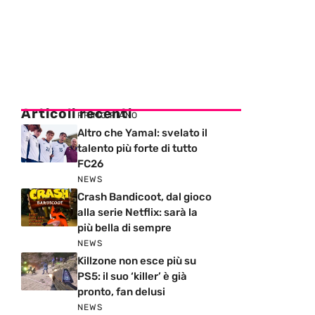
Articoli recenti
PRIMO PIANO
Altro che Yamal: svelato il
talento più forte di tutto
FC26
NEWS
Crash Bandicoot, dal gioco
alla serie Netflix: sarà la
più bella di sempre
NEWS
Killzone non esce più su
PS5: il suo ‘killer’ è già
pronto, fan delusi
NEWS