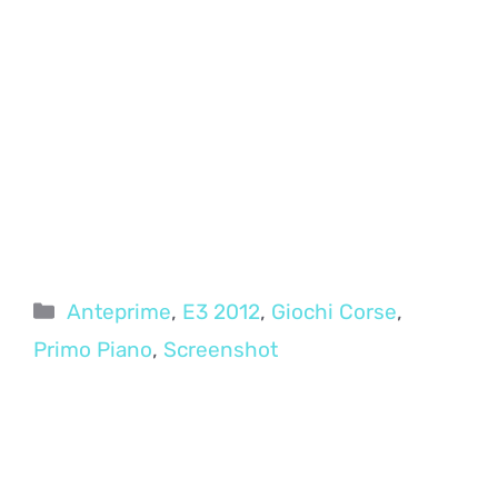
Categorie
Anteprime
,
E3 2012
,
Giochi Corse
,
Primo Piano
,
Screenshot