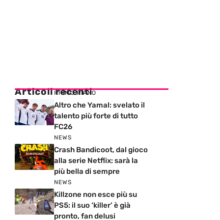
Articoli recenti
PRIMO PIANO
Altro che Yamal: svelato il
talento più forte di tutto
FC26
NEWS
Crash Bandicoot, dal gioco
alla serie Netflix: sarà la
più bella di sempre
NEWS
Killzone non esce più su
PS5: il suo ‘killer’ è già
pronto, fan delusi