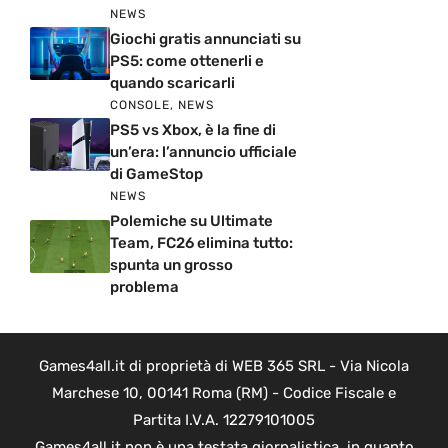
NEWS
Giochi gratis annunciati su
PS5: come ottenerli e
quando scaricarli
CONSOLE
,
NEWS
PS5 vs Xbox, è la fine di
un’era: l’annuncio ufficiale
di GameStop
NEWS
Polemiche su Ultimate
Team, FC26 elimina tutto:
spunta un grosso
problema
Games4all.it di proprietà di WEB 365 SRL - Via Nicola
Marchese 10, 00141 Roma (RM) - Codice Fiscale e
Partita I.V.A. 12279101005
Games4all.it non è una testata giornalistica, in quanto